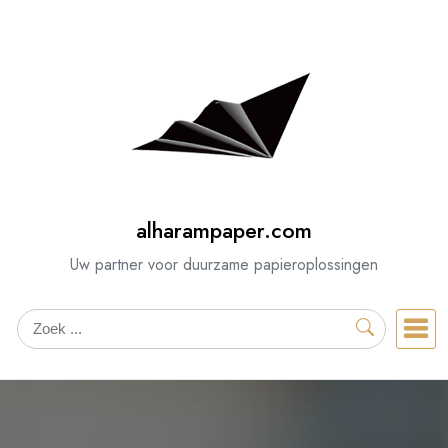
Spring
naar
de
inhoud
alharampaper.com
Uw partner voor duurzame papieroplossingen