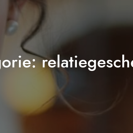
orie:
relatiegesc