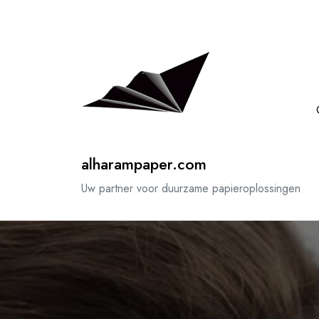
Spring
naar
de
inhoud
alharampaper.com
Uw partner voor duurzame papieroplossingen