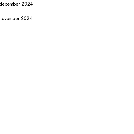
december 2024
november 2024
oktober 2024
september 2024
augustus 2024
juli 2024
juni 2024
mei 2024
april 2024
maart 2024