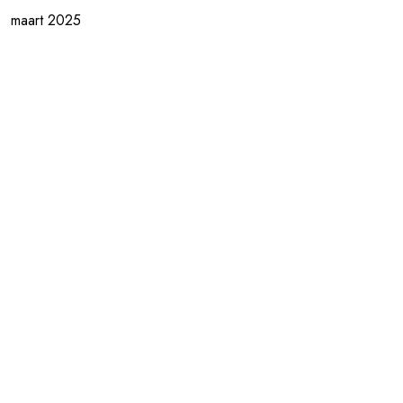
maart 2025
februari 2025
januari 2025
december 2024
november 2024
oktober 2024
september 2024
augustus 2024
juli 2024