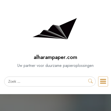
Spring
naar
de
inhoud
alharampaper.com
Uw partner voor duurzame papieroplossingen