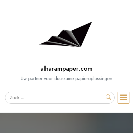
Spring
naar
de
inhoud
alharampaper.com
Uw partner voor duurzame papieroplossingen