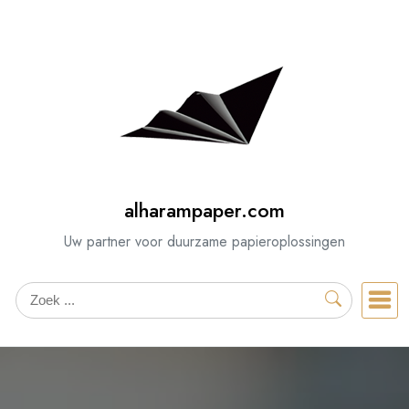
Spring
naar
de
inhoud
alharampaper.com
Uw partner voor duurzame papieroplossingen