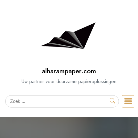
Spring
naar
de
inhoud
alharampaper.com
Uw partner voor duurzame papieroplossingen