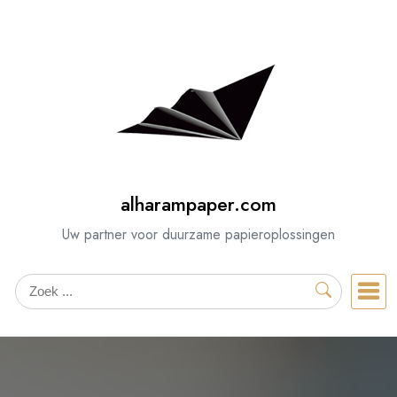
Spring
naar
de
inhoud
alharampaper.com
Uw partner voor duurzame papieroplossingen