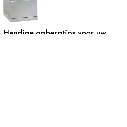
Handige opbergtips voor uw
ladeblok bureau
Door -
alharampapercom
Geplaatst op
03 september 2025
Artikel: Ladeblok Bureau Alles wat u moet weten over een
ladeblok voor uw bureau Een ladeblok voor uw bureau is een
essentieel meubelstuk dat niet alleen zorgt voor extra
opbergruimte, maar ook bijdraagt aan een opgeruimde en
georganiseerde werkplek. Of u nu vanuit huis werkt of op
kantoor, een ladeblok kan uw productiviteit verhogen en
Lees verder