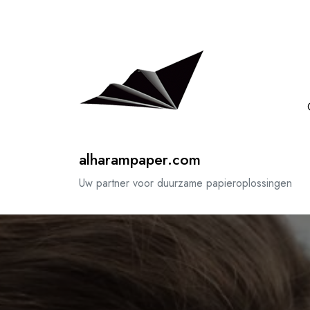
Spring
naar
de
inhoud
alharampaper.com
Uw partner voor duurzame papieroplossingen