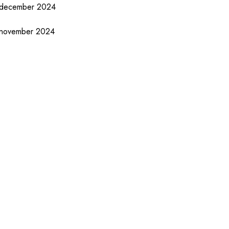
december 2024
november 2024
oktober 2024
september 2024
augustus 2024
juli 2024
juni 2024
mei 2024
april 2024
maart 2024