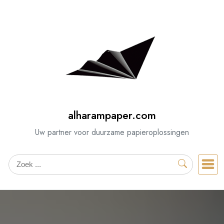
Spring
naar
de
inhoud
alharampaper.com
Uw partner voor duurzame papieroplossingen