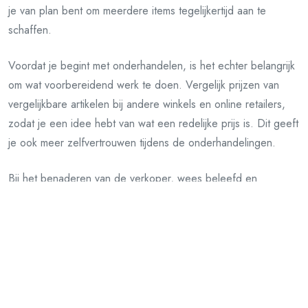
je van plan bent om meerdere items tegelijkertijd aan te
schaffen.
Voordat je begint met onderhandelen, is het echter belangrijk
om wat voorbereidend werk te doen. Vergelijk prijzen van
vergelijkbare artikelen bij andere winkels en online retailers,
zodat je een idee hebt van wat een redelijke prijs is. Dit geeft
je ook meer zelfvertrouwen tijdens de onderhandelingen.
Bij het benaderen van de verkoper, wees beleefd en
vriendelijk. Leg rustig uit dat je geïnteresseerd bent in
meerdere artikelen en vraag of er mogelijkheden zijn voor een
korting bij aankoop van deze items. Soms hebben winkels
speciale aanbiedingen of promoties die ze kunnen toepassen
op jouw aankoop.