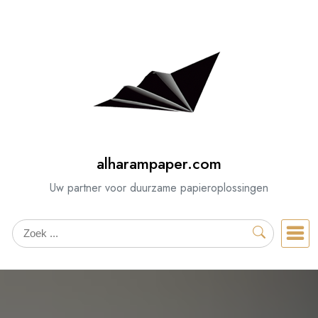
Spring
naar
de
inhoud
alharampaper.com
Uw partner voor duurzame papieroplossingen