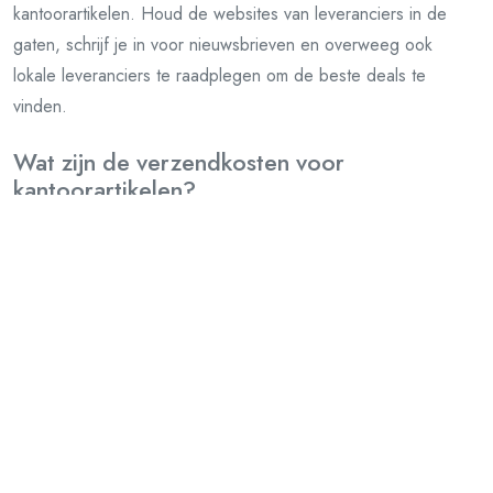
kantoorartikelen. Houd de websites van leveranciers in de
gaten, schrijf je in voor nieuwsbrieven en overweeg ook
lokale leveranciers te raadplegen om de beste deals te
vinden.
Wat zijn de verzendkosten voor
kantoorartikelen?
De verzendkosten voor kantoorartikelen kunnen variëren,
afhankelijk van verschillende factoren. Het hangt meestal af
van de leverancier of de winkel waar je jouw bestelling
plaatst, evenals het gewicht, de omvang en de bestemming
van het pakket.
Veel online winkels bieden gratis verzending aan bij
bestellingen boven een bepaald bedrag. Dit kan een goede
manier zijn om kosten te besparen als je regelmatig